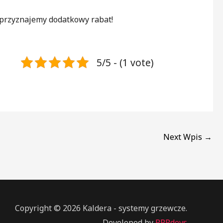
 przyznajemy dodatkowy rabat!
5/5 - (1 vote)
Next Wpis
→
Copyright © 2026 Kaldera - systemy grzewcze.
Developed by
RPPdevs