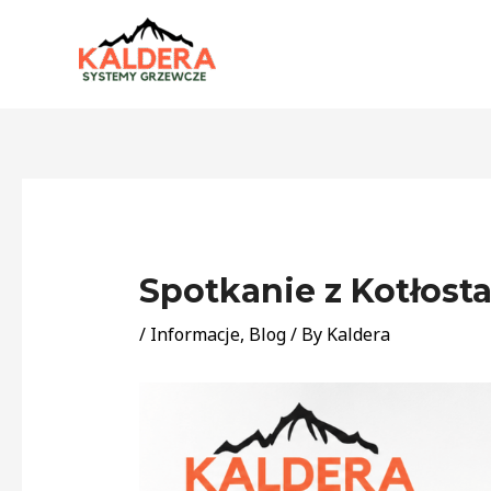
Skip
to
content
Post
navigation
Spotkanie z Kotłosta
/
Informacje
,
Blog
/ By
Kaldera