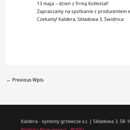
13 maja – dzień z firmą Kotłostal!
Zapraszamy na spotkanie z producentem w 
Czekamy! Kaldera, Składowa 3, Świdnica
←
Previous Wpis
Kaldera - systemy grzewcze s.c. | Składowa 3, 58-
Polityka Prywatności - RODO